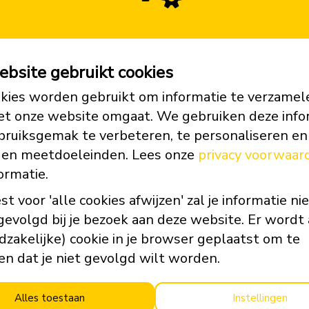
schaatst als ambassadeur van Skate4AIR mee
en.
website gebruikt cookies
lands kampioen Jochem Uytdehaage legde het
over schaatsen in Zweden dan denk ik als langeba
kies worden gebruikt om informatie te verzamel
Gustafson.
Hij is één van mijn vroegere helden. Ooit
et onze website omgaat. We gebruiken deze info
ommy op mijn slaapkamer.
Ik vind het ontzettend
bruiksgemak te verbeteren, te personaliseren en
 in Zweden
”.
 en meetdoeleinden. Lees onze
privacy voorwaar
ormatie.
van ambassadeur voor de Zweedse Cystic Fibrosis
eelnemers in hun voorbereiding en zal straks
est voor 'alle cookies afwijzen' zal je informatie ni
e aangaan op het ijs. De Daylight Challenge
evolgd bij je bezoek aan deze website. Er wordt 
onsondergang.
dzakelijke) cookie in je browser geplaatst om te
n dat je niet gevolgd wilt worden.
 andere beleving dan de Classic op de
km schaatsen, aldus Jochem Uytdehaage. “
Rust, d
met ronden van minimaal 20 kilometer rondom
Alles toestaan
Instellingen