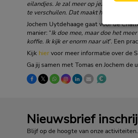
eilandjes. Je zal meer op jezelf aangewe
te verschuilen. Dat maakt het een bijzo
Jochem Uytdehaage gaat voor de Chall
manier: “
Ik doe mee, maar doe het meer 
koffie. Ik kijk er enorm naar uit
”. Een pra
Kijk
hier
voor meer informatie over de 
Ga jij samen met Tomas en Jochem de u
𝕏
Nieuwsbrief inschri
Blijf op de hoogte van onze activiteiten.