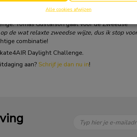
zen zijn want er zijn minder schaatsers om je acht
Alle cookies afwijzen
nder avontuur
”.
enge. Tomas Gustafson gaat voor de Zweedse
op de wat relaxte zweedse wijze, dus ik stop voo
chtige combinatie!
Skate4AIR Daylight Challenge.
itdaging aan?
Schrijf je dan nu in
!
jving
Typ hier je e-mailad