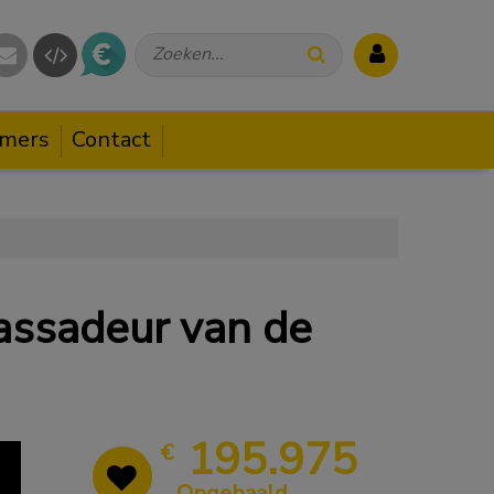
Zoeken...
mers
Contact
ssadeur van de
195.975
€
Opgehaald