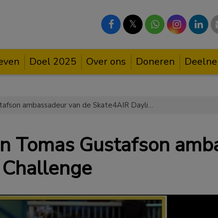
𝕏
ieven
Doel 2025
Over ons
Doneren
Deelne
Olympisch Kampioen Tomas Gustafson ambassadeur van de Skate4AIR Daylight Challenge
n Tomas Gustafson amba
 Challenge