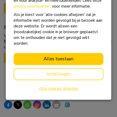
en voor analyse- en meetdoeleinden. Lees onze
privacy voorwaarden
voor meer informatie.
Gravel4AIR 2024
Als je kiest voor 'alle cookies afwijzen' zal je
informatie niet worden gevolgd bij je bezoek aan
deze website. Er wordt alleen een
Speciale actie!
(noodzakelijke) cookie in je browser geplaatst
Voor de snelle beslisser hebben we een speciale actie!
om te onthouden dat je niet gevolgd wilt
Schrijf je snel in voor Gravel4AIR 2024
en neem kosteloos
worden.
deel aan de
Kick-off
op zondag 17 september.
Schrijf je nu in!
Alles toestaan
Instellingen
Alle cookies afwijzen
𝕏